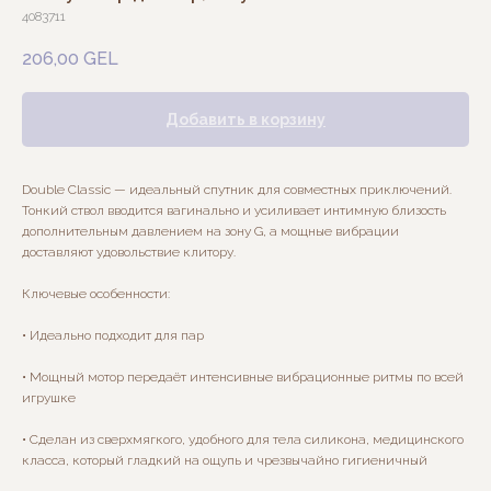
4083711
206,00
GEL
Добавить в корзину
Double Classic — идеальный спутник для совместных приключений.
Тонкий ствол вводится вагинально и усиливает интимную близость
дополнительным давлением на зону G, а мощные вибрации
доставляют удовольствие клитору.
Ключевые особенности:
• Идеально подходит для пар
• Мощный мотор передаёт интенсивные вибрационные ритмы по всей
игрушке
• Сделан из сверхмягкого, удобного для тела силикона, медицинского
класса, который гладкий на ощупь и чрезвычайно гигиеничный