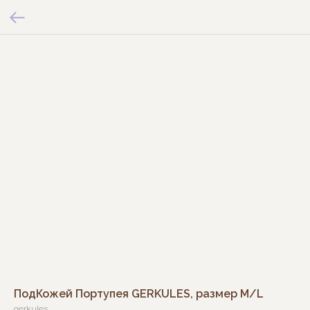
ПодКожей Портупея GERKULES, размер M/L
gerkules