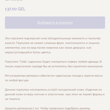
137,00
GEL
Добавить в корзину
Эта портупея подчеркнет в ее обладательнице нежность и таинство
юности. Портупея не имеет сложных форм, многоликости и лишних
элементов, она на вид также невинна как юная девушка, как
нераспустившийся бутон цветка.
Портупея "Геба" идеально будет смотреться поверх любой одежды. В
таком изысканном наряде Вы не останетесь без приятного внимания.
Регулируемые ремешки обеспечат идеальную посадку практически
по любой фигуре.
Данная портупея изготовлена из 100% натуральной кожи. Изделие из
данной кожи в меру мягкое и эластичное, при этом не теряет формы и
не тянется.
Ширина ремешков 2 см. Чтобы правильно подобрать размер,