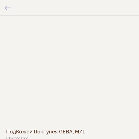
ПодКожей Портупея GEBA, M/L
ЦБ-00025669