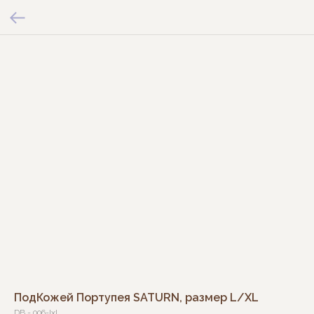
ПодКожей Портупея SATURN, размер L/XL
DB - 006-lxl