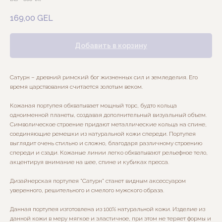
169,00
GEL
Добавить в корзину
Сатурн – древний римский бог жизненных сил и земледелия. Его
время царствования считается золотым веком.
Кожаная портупея обхватывает мощный торс, будто кольца
одноименной планеты, создавая дополнительный визуальный объем.
Символическое строение придают металлические кольца на спине,
соединяющие ремешки из натуральной кожи спереди. Портупея
выглядит очень стильно и сложно, благодаря различному строению
спереди и сзади. Кожаные линии легко обхватывают рельефное тело,
акцентируя внимание на шее, спине и кубиках пресса.
Дизайнерская портупея "Сатурн" станет видным аксессуаром
уверенного, решительного и смелого мужского образа.
Данная портупея изготовлена из 100% натуральной кожи. Изделие из
данной кожи в меру мягкое и эластичное, при этом не теряет формы и