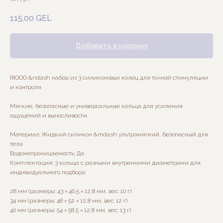
115,00
GEL
Добавить в корзину
RIOOO &ndash набор из 3 силиконовых колец для точной стимуляции
и контроля
Мягкие, безопасные и универсальные кольца для усиления
ощущений и выносливости
Материал: Жидкий силикон &mdash ультрамягкий, безопасный для
тела
Водонепроницаемость: Да
Комплектация: 3 кольца с разными внутренними диаметрами для
индивидуального подбора:
28 мм (размеры: 43 × 46,5 × 12,8 мм, вес: 10 г)
34 мм (размеры: 48 × 52 × 12,8 мм, вес: 12 г)
40 мм (размеры: 54 × 58,5 × 12,8 мм, вес: 13 г)