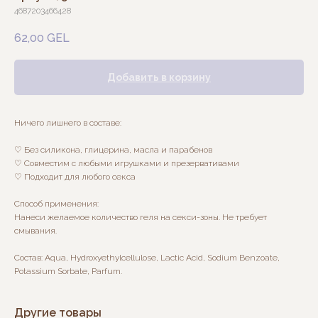
4687203466428
62,00
GEL
Добавить в корзину
Ничего лишнего в составе:
♡ Без силикона, глицерина, масла и парабенов
♡ Совместим с любыми игрушками и презервативами
♡ Подходит для любого секса
Способ применения:
Нанеси желаемое количество геля на секси-зоны. Не требует
смывания.
Состав: Aqua, Hydroxyethylcellulose, Lactic Acid, Sodium Benzoate,
Potassium Sorbate, Parfum.
Другие товары