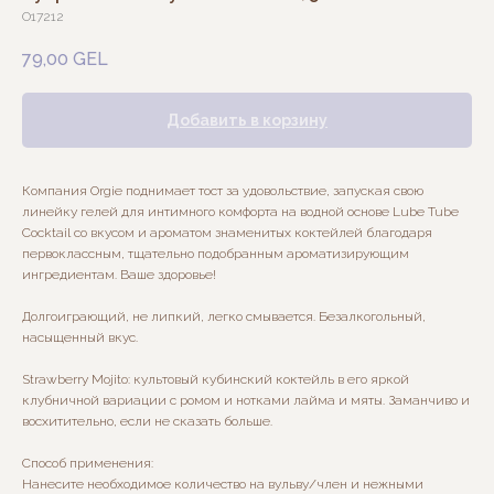
O17212
79,00
GEL
Добавить в корзину
Компания Orgie поднимает тост за удовольствие, запуская свою
линейку гелей для интимного комфорта на водной основе Lube Tube
Cocktail со вкусом и ароматом знаменитых коктейлей благодаря
первоклассным, тщательно подобранным ароматизирующим
ингредиентам. Ваше здоровье!
Долгоиграющий, не липкий, легко смывается. Безалкогольный,
насыщенный вкус.
Strawberry Mojito: культовый кубинский коктейль в его яркой
клубничной вариации с ромом и нотками лайма и мяты. Заманчиво и
восхитительно, если не сказать больше.
Способ применения:
Нанесите необходимое количество на вульву/член и нежными