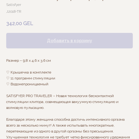
Satisfyer
J2018-TR
342,00
GEL
Добавить в корзину
Размер – 9,8 х 4,6 х 3,6 cм
♡ Крышечка в комплекте
♡ 11 программ стимуляции
♡ Водонепроницаемый
SATISFYER PRO TRAVELER – Новая технология бесконтактной
стимуляции клитора, совмещающая вакуумную стимуляцию и
волновую пульсацию.
Благодаря этому женщина способна достичь интенсивного оргазма
всего за несколько минут! А также испытывать многократные,
перетекающие из одного в другой оргазмы без пресыщения.
Улучшенная технология не требует четко фиксированного удержания