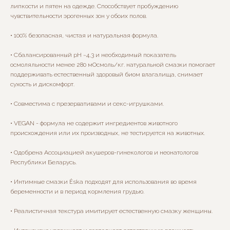
липкости и пятен на одежде. Способствует пробуждению
чувствительности эрогенных зон у обоих полов.
• 100% безопасная, чистая и натуральная формула.
• Сбалансированный pH ~4,3 и необходимый показатель
осмоляльности менее 280 мОсмоль/кг. натуральной смазки помогает
поддерживать естественный здоровый биом влагалища, снимает
сухость и дискомфорт.
• Совместима с презервативами и секс-игрушками.
• VEGAN - формула не содержит ингредиентов животного
происхождения или их производных, не тестируется на животных.
• Одобрена Ассоциацией акушеров-гинекологов и неонатологов
Республики Беларусь.
• Интимные смазки Ёska подходят для использования во время
беременности и в период кормления грудью.
• Реалистичная текстура имитирует естественную смaзку женщины.