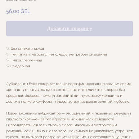
56,00
GEL
Добавить в корзину
♡ Без запаха и вкуса
♡ Не липкая, не оставляет следов, не требует смывания
♡ Гипоаллергенная
♡ Съедобная
Лубриканты Ёska содержат только сертифицированные органические
экстракты и натуральные растительные ингредиенты, которые без
вреда для здоровья помогут заменить личную смазку женщины и
достичь полного комфорта и удовольствия во время занятий любовью.
Новое поколение лубрикантов — это ощутимый мгновенный результат
гладкого скольжения без агрессивных химических веществ.
Гипоаллергенная гель-смазка с органическими экстрактами
ромашки, семян льна и алоэ вера, максимально увлажняет, устраняет
сухость, не вызывает раздражения и жжения, не оставляет ощущения