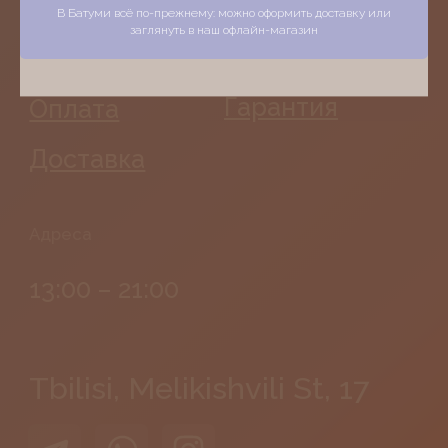
В Батуми всё по-прежнему: можно оформить доставку или
Tbilisi, Melikishvili St, 17
заглянуть в наш офлайн-магазин
No, I'm not over 18
Batumi, Komakhidze St, 33
©
Georgia
Photos by
Freepik
2026
Каталог