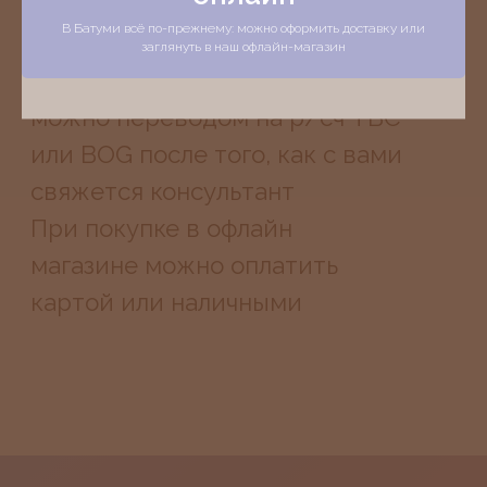
В Батуми всё по-прежнему: можно оформить доставку или
Гарантия
Оплата
заглянуть в наш офлайн-магазин
No, I'm not over 18
Доставка
Адреса
13:00 – 21:00
Tbilisi, Melikishvili St, 17
Batumi, Komakhidze St, 33