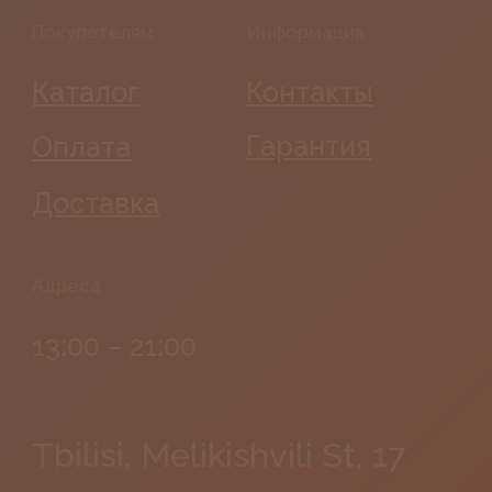
©
Georgia
Photos by
Freepik
2026