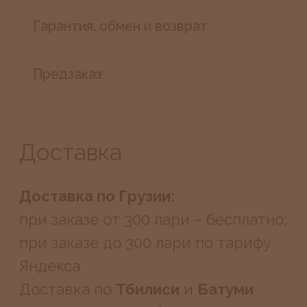
Доставка
Доставка по Грузии:
при заказе от 300 лари – бесплатно;
при заказе до 300 лари по тарифу
Яндекса
Доставка по
Тбилиси
и
Батуми
в день заказа в рабочие часы
магазина (13:00 – 21:00)
Доставка в
Рустави
,
Кутаиси
1-2 рабочих дня. До
остальных
населённых пунктов
уточняем
у курьерской службы
Доставка анонимная, в
непрозрачной упаковке. Курьер
не узнает, что именно везёт вам