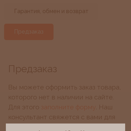
Предзаказ
Вы можете оформить заказ товара,
которого нет в наличии на сайте.
Для этого
заполните форму
. Наш
консультант свяжется с вами для
уточнения деталей заказа.
Все запросы обрабатываются
индивидуально.
Покупателям
Информация
Каталог
Контакты
Гарантия
Оплата