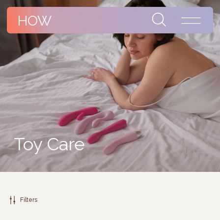
HOW
Toy Care
Filters