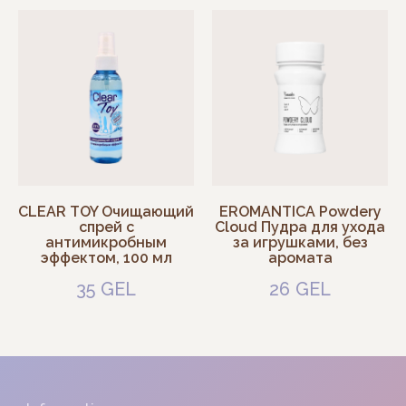
Information
Catalog
Contacts
CLEAR TOY Очищающий
EROMANTICA Powdery
спрей с
Cloud Пудра для ухода
Warranty
антимикробным
за игрушками, без
Payment
эффектом, 100 мл
аромата
Delivery
35
GEL
26
GEL
Addresses
1:00 PM – 9:00 PM
Tbilisi, Kazbegi Ave, 10