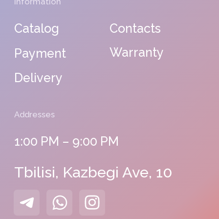
Tbilisi, Melikishvili St, 17
Batumi, Komakhidze St, 33
©
Georgia
Photos by
Freepik
2024
Catalog