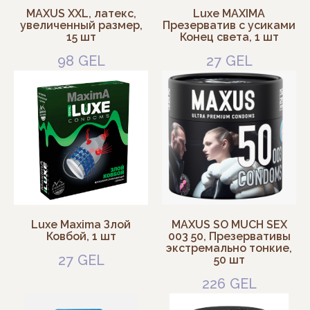
MAXUS XXL, латекс,
Luxe MAXIMA
Catalog
Contacts
увеличенный размер,
Презерватив с усиками
15 шт
Конец света, 1 шт
Warranty
Payment
98
GEL
27
GEL
Delivery
Addresses
1:00 PM – 9:00 PM
Tbilisi, Kazbegi Ave, 10
Luxe Maxima Злой
MAXUS SO MUCH SEX
Tbilisi, Melikishvili St, 17
Ковбой, 1 шт
003 50, Презервативы
экстремально тонкие,
27
GEL
50 шт
226
GEL
Batumi, Komakhidze St, 33