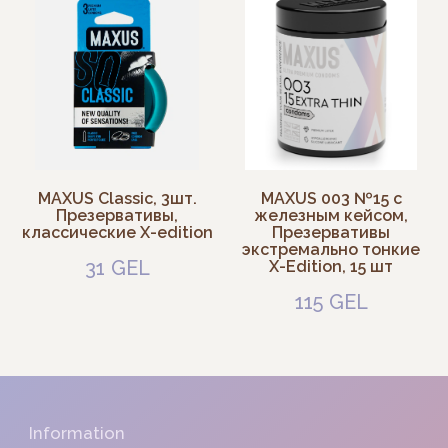
©
Georgia
Photos by
Freepik
2024
Catalog
MAXUS Classic, 3шт.
MAXUS 003 №15 с
Презервативы,
железным кейсом,
классические X-edition
Презервативы
экстремально тонкие
31
GEL
X-Edition, 15 шт
115
GEL