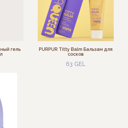
мный гель
PURPUR Titty Balm Бальзам для
л
сосков
63
GEL