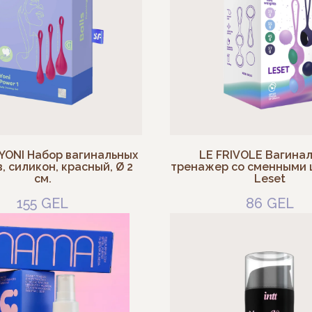
r YONI Набор вагинальных
LE FRIVOLE Вагина
, силикон, красный, Ø 2
тренажер со сменными
см.
Leset
155
GEL
86
GEL