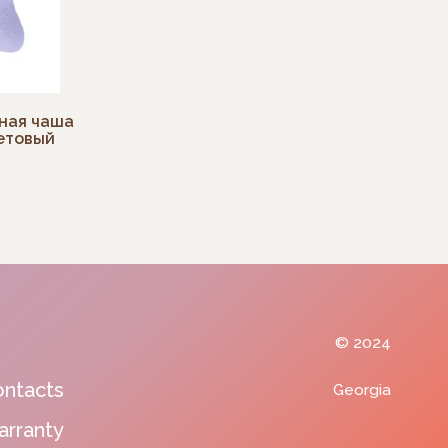
© 2024
ьная чаша
летовый
Georgia
Photos by
Freepik