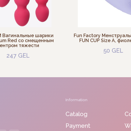
Information
 Вагинальные шарики
Fun Factory Менструал
lum Red со смещенным
FUN CUP Size A, фио
Catalog
Contacts
ентром тяжести
50
GEL
247
GEL
Payment
Warranty
Delivery