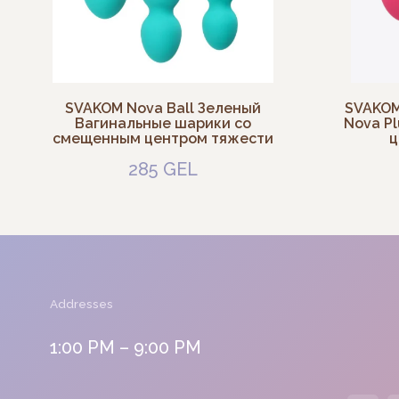
Addresses
SVAKOM Nova Ball Зеленый
SVAKOM
Вагинальные шарики со
Nova P
1:00 PM – 9:00 PM
смещенным центром тяжести
ц
285
GEL
Tbilisi, Kazbegi Ave, 10
Tbilisi, Melikishvili St, 17
Batumi, Komakhidze St, 33