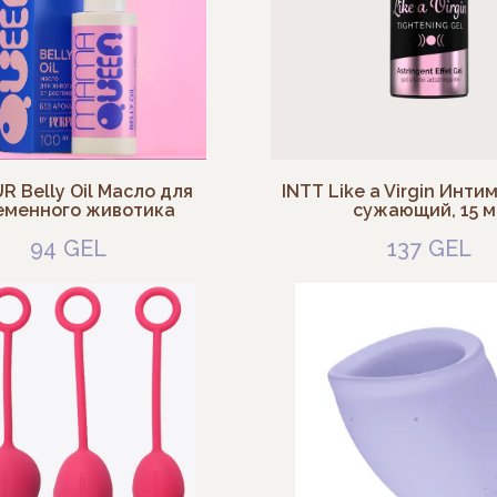
R Belly Oil Масло для
INTT Like a Virgin Инти
еменного животика
сужающий, 15 м
94
GEL
137
GEL